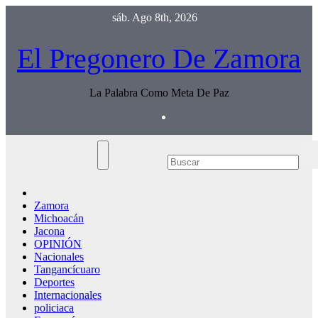
Saltar
sáb. Ago 8th, 2026
al
contenido
El Pregonero De Zamora
La Palabra Como Meta De Paz
Zamora
Michoacán
Jacona
OPINIÓN
Nacionales
Tangancícuaro
Deportes
Internacionales
policiaca