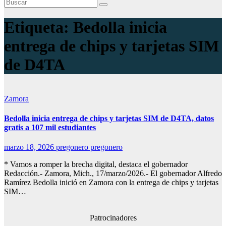
Etiqueta:
Bedolla inicia
entrega de chips y tarjetas SIM
de D4TA
Zamora
Bedolla inicia entrega de chips y tarjetas SIM de D4TA, datos
gratis a 107 mil estudiantes
marzo 18, 2026
pregonero pregonero
* Vamos a romper la brecha digital, destaca el gobernador
Redacción.- Zamora, Mich., 17/marzo/2026.- El gobernador Alfredo
Ramírez Bedolla inició en Zamora con la entrega de chips y tarjetas
SIM…
Patrocinadores