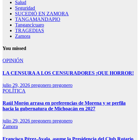
Salud
Seguridad
SUCEDIÓ EN ZAMORA
TANGAMANDAPIO
Tangancícuaro
TRAGEDIAS
Zamora
You missed
OPINIÓN
LA CENSURA A LOS CENSURADORES ¡QUE HORROR!
julio 29, 2026
pregonero pregonero
POLÍTICA
Raúl Morón arrasa en preferencias de Morena y se perfila
hacia la gubernatura de Michoacán en 2027
julio 29, 2026
pregonero pregonero
Zamora
Francisco Pérez-Ayala, asume la Presidencia del Club Rotario