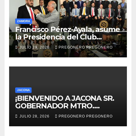
ZAMORA
Francisco Pérez-Ayala, asume
la Presidencia del Club
Rotario Zamora Industrial,
JULIO 29, 2026
PREGONERO PREGONERO
para el periodo 2026–2027
JACONA
¡BIENVENIDO A JACONA SR.
GOBERNADOR MTRO.
ALFREDO RAMÍREZ
JULIO 28, 2026
PREGONERO PREGONERO
BEDOLLA!